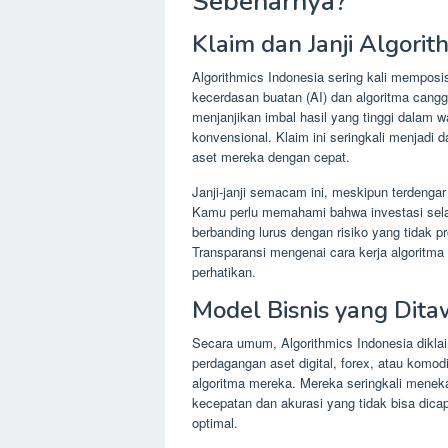
Sebenarnya?
Klaim dan Janji Algorit
Algorithmics Indonesia sering kali memposis
kecerdasan buatan (AI) dan algoritma cang
menjanjikan imbal hasil yang tinggi dalam wa
konvensional. Klaim ini seringkali menjadi 
aset mereka dengan cepat.
Janji-janji semacam ini, meskipun terdenga
Kamu perlu memahami bahwa investasi selalu 
berbanding lurus dengan risiko yang tidak p
Transparansi mengenai cara kerja algoritm
perhatikan.
Model Bisnis yang Dit
Secara umum, Algorithmics Indonesia dikla
perdagangan aset digital, forex, atau komo
algoritma mereka. Mereka seringkali menek
kecepatan dan akurasi yang tidak bisa dic
optimal.