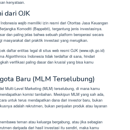
kan kenyataan.
i dari OJK
 Indonesia wajib memiliki izin resmi dari Otoritas Jasa Keuangan
jangka Komoditi (Bappebti), tergantung jenis investasinya.
esar dan paling jelas bahwa sebuah platform beroperasi secara
gi masyarakat dari praktik investasi yang merugikan.
 daftar entitas legal di situs web resmi OJK (www.ojk.go.id)
a Algorithmics Indonesia tidak terdaftar di sana, hindari
ngkah verifikasi paling dasar dan krusial yang bisa kamu
ota Baru (MLM Terselubung)
 Multi-Level Marketing (MLM) terselubung, di mana kamu
r mendapatkan komisi tambahan. Meskipun MLM yang sah ada,
ra untuk terus mendapatkan dana dari investor baru, bukan
okusnya adalah rekrutmen, bukan penjualan produk atau layanan
membawa teman atau keluarga bergabung, atau jika sebagian
utmen daripada dari hasil investasi itu sendiri, maka kamu