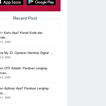
Recent Post
11 Kartu Apa? Kenali Kode dan
vide…
t 2, 2026
na My ID: Ciptakan Identitas Digital …
t 2, 2026
on OTP Adalah: Panduan Lengkap
aman…
t 2, 2026
on Aplikasi Apa? Panduan Lengkap
mp…
t 1, 2026