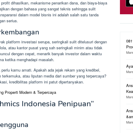
profit dihasilkan, mekanisme penarikan dana, dan biaya-biaya
isajikan dengan bahasa yang sangat teknis sehingga sulit
nsparansi dalam model bisnis ini adalah salah satu tanda
gan serius.
erkembangan
081
ak platform investasi serupa, seringkali sulit ditelusuri dengan
Pro
lola, atau kantor pusat yang sah seringkali minim atau tidak
Mare
uncul dengan cepat, menarik banyak investor dalam waktu
ama ketika menghadapi masalah.
Aya
a perlu kamu amati. Apakah ada jejak rekam yang kredibel,
Mare
 terkemuka, atau liputan media dari sumber yang terpercaya?
asi, kredibilitas platform ini patut dipertanyakan.
Ans
Ke
g Properti Modern & Terpercaya
Mare
hmics Indonesia Penipuan”
Ans
&a
Mare
Pengguna