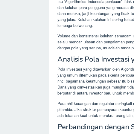
Isu “Algorithmics Indonesia penipuan” tidak 
dan keluhan para pengguna yang merasa dir
dana mereka, janji keuntungan yang tidak te
yang jelas. Keluhan-keluhan ini sering terse
lembaga berwenang.
Volume dan konsistensi keluhan semacam in
selalu mencari ulasan dan pengalaman pengg
dengan pola yang serupa, ini adalah tanda p
Analisis Pola Investas
Pola investasi yang ditawarkan oleh Algorit
yang umum ditemukan pada skema penipuan
rinci bagaimana keuntungan sebesar itu bisa
Dana yang diinvestasikan juga mungkin tid
berputar di antara investor baru untuk memb
Para ahli keuangan dan regulator seringkali
piramida. Jika struktur pembayaran keuntun
ada tekanan kuat untuk merekrut orang lain,
Perbandingan dengan S