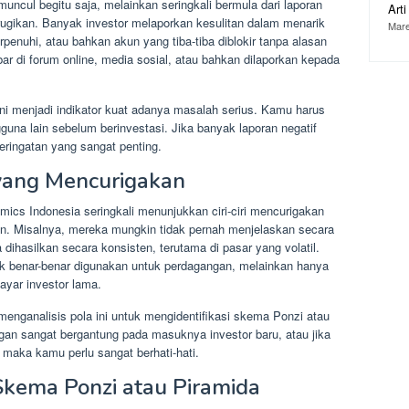
muncul begitu saja, melainkan seringkali bermula dari laporan
Art
ugikan. Banyak investor melaporkan kesulitan dalam menarik
Mare
rpenuhi, atau bahkan akun yang tiba-tiba diblokir tanpa alasan
bar di forum online, media sosial, atau bahkan dilaporkan kepada
i menjadi indikator kuat adanya masalah serius. Kamu harus
una lain sebelum berinvestasi. Jika banyak laporan negatif
eringatan yang sangat penting.
i yang Mencurigakan
hmics Indonesia seringkali menunjukkan ciri-ciri mencurigakan
. Misalnya, mereka mungkin tidak pernah menjelaskan secara
 dihasilkan secara konsisten, terutama di pasar yang volatil.
ak benar-benar digunakan untuk perdagangan, melainkan hanya
ayar investor lama.
 menganalisis pola ini untuk mengidentifikasi skema Ponzi atau
gan sangat bergantung pada masuknya investor baru, atau jika
 maka kamu perlu sangat berhati-hati.
kema Ponzi atau Piramida