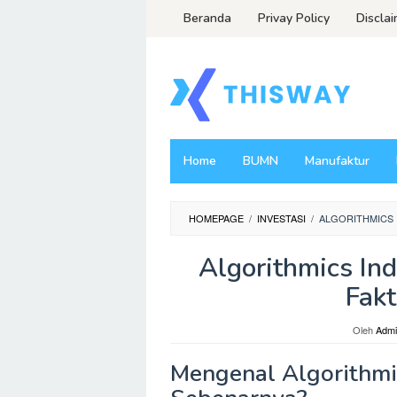
Loncat
Beranda
Privay Policy
Discla
ke
konten
Home
BUMN
Manufaktur
HOMEPAGE
/
INVESTASI
/
ALGORITHMICS I
Algorithmics In
Fak
Oleh
Admi
Mengenal Algorithmic