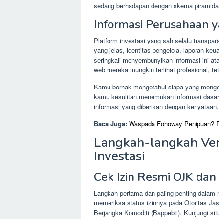
sedang berhadapan dengan skema piramida y
Informasi Perusahaan 
Platform investasi yang sah selalu transpa
yang jelas, identitas pengelola, laporan keu
seringkali menyembunyikan informasi ini atau
web mereka mungkin terlihat profesional, tet
Kamu berhak mengetahui siapa yang mengel
kamu kesulitan menemukan informasi dasar 
informasi yang diberikan dengan kenyataan,
Baca Juga:
Waspada Fohoway Penipuan? Pa
Langkah-langkah Veri
Investasi
Cek Izin Resmi OJK dan
Langkah pertama dan paling penting dalam me
memeriksa status izinnya pada Otoritas 
Berjangka Komoditi (Bappebti). Kunjungi si