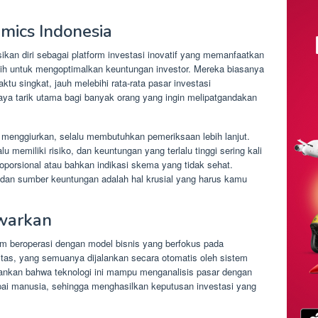
hmics Indonesia
ikan diri sebagai platform investasi inovatif yang memanfaatkan
gih untuk mengoptimalkan keuntungan investor. Mereka biasanya
ktu singkat, jauh melebihi rata-rata pasar investasi
daya tarik utama bagi banyak orang yang ingin melipatgandakan
r menggiurkan, selalu membutuhkan pemeriksaan lebih lanjut.
memiliki risiko, dan keuntungan yang terlalu tinggi sering kali
roporsional atau bahkan indikasi skema yang tidak sehat.
a dan sumber keuntungan adalah hal krusial yang harus kamu
awarkan
im beroperasi dengan model bisnis yang berfokus pada
ditas, yang semuanya dijalankan secara otomatis oleh sistem
ankan bahwa teknologi ini mampu menganalisis pasar dengan
apai manusia, sehingga menghasilkan keputusan investasi yang