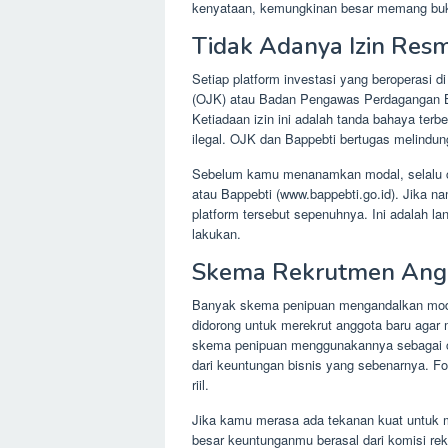
kenyataan, kemungkinan besar memang bu
Tidak Adanya Izin Resm
Setiap platform investasi yang beroperasi di
(OJK) atau Badan Pengawas Perdagangan Ber
Ketiadaan izin ini adalah tanda bahaya terb
ilegal. OJK dan Bappebti bertugas melindun
Sebelum kamu menanamkan modal, selalu cek
atau Bappebti (www.bappebti.go.id). Jika nam
platform tersebut sepenuhnya. Ini adalah la
lakukan.
Skema Rekrutmen Angg
Banyak skema penipuan mengandalkan model
didorong untuk merekrut anggota baru aga
skema penipuan menggunakannya sebagai ca
dari keuntungan bisnis yang sebenarnya. F
riil.
Jika kamu merasa ada tekanan kuat untuk 
besar keuntunganmu berasal dari komisi rekr