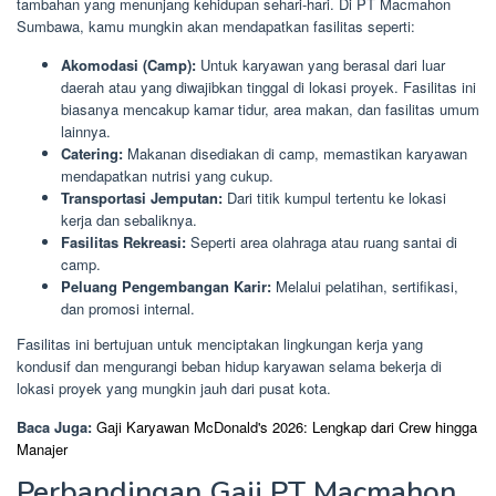
tambahan yang menunjang kehidupan sehari-hari. Di PT Macmahon
Sumbawa, kamu mungkin akan mendapatkan fasilitas seperti:
Akomodasi (Camp):
Untuk karyawan yang berasal dari luar
daerah atau yang diwajibkan tinggal di lokasi proyek. Fasilitas ini
biasanya mencakup kamar tidur, area makan, dan fasilitas umum
lainnya.
Catering:
Makanan disediakan di camp, memastikan karyawan
mendapatkan nutrisi yang cukup.
Transportasi Jemputan:
Dari titik kumpul tertentu ke lokasi
kerja dan sebaliknya.
Fasilitas Rekreasi:
Seperti area olahraga atau ruang santai di
camp.
Peluang Pengembangan Karir:
Melalui pelatihan, sertifikasi,
dan promosi internal.
Fasilitas ini bertujuan untuk menciptakan lingkungan kerja yang
kondusif dan mengurangi beban hidup karyawan selama bekerja di
lokasi proyek yang mungkin jauh dari pusat kota.
Baca Juga:
Gaji Karyawan McDonald's 2026: Lengkap dari Crew hingga
Manajer
Perbandingan Gaji PT Macmahon