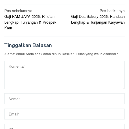
tunjangan akan dijelaskan lebih lanjut saat proses penawaran
kerja.
Navigasi
Pos sebelumnya
Pos berikutnya
Gaji PAM JAYA 2026: Rincian
Gaji Dea Bakery 2026: Panduan
pos
Lengkap, Tunjangan & Prospek
Lengkap & Tunjangan Karyawan
Karir
Tinggalkan Balasan
Alamat email Anda tidak akan dipublikasikan.
Ruas yang wajib ditandai
*