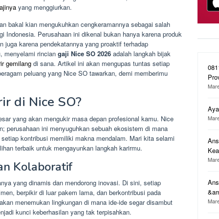
ajinya
yang menggiurkan.
kan bakal kian mengukuhkan cengkeramannya sebagai salah
gi Indonesia. Perusahaan ini dikenal bukan hanya karena produk
n juga karena pendekatannya yang proaktif terhadap
u, menyelami rincian
gaji Nice SO 2026
adalah langkah bijak
r gemilang
di sana. Artikel ini akan mengupas tuntas setiap
081
 beragam peluang yang Nice SO tawarkan, demi memberimu
Pro
Mare
ir di Nice SO?
Aya
besar yang akan mengukir masa depan profesional kamu. Nice
Mare
an; perusahaan ini menyuguhkan sebuah ekosistem di mana
 setiap kontribusi memiliki makna mendalam. Mari kita selami
Ans
lihan terbaik untuk mengayunkan langkah karirmu.
Ke
Mare
an Kolaboratif
Ans
ya yang dinamis dan mendorong inovasi. Di sini, setiap
&a
imen, berpikir di luar pakem lama, dan berkontribusi pada
Mare
akan menemukan lingkungan di mana ide-ide segar disambut
njadi kunci keberhasilan yang tak terpisahkan.