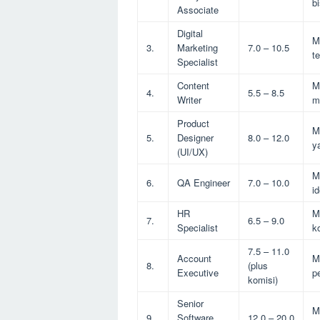
b
Associate
Digital
M
3.
Marketing
7.0 – 10.5
t
Specialist
Content
M
4.
5.5 – 8.5
Writer
m
Product
M
5.
Designer
8.0 – 12.0
ya
(UI/UX)
M
6.
QA Engineer
7.0 – 10.0
id
HR
M
7.
6.5 – 9.0
Specialist
k
7.5 – 11.0
Account
M
8.
(plus
Executive
p
komisi)
Senior
M
9.
Software
12.0 – 20.0