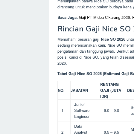
menunjukkan bahwa Nice SO percaya pada 
dirancang untuk menciptakan budaya kerja y
Baca Juga:
Gaji PT Midea Cikarang 2026: 
Rincian Gaji Nice SO
Memahami besaran
gaji Nice SO 2026
untu
sedang merencanakan karir. Nice SO memiliki
pengalaman dan tanggung jawab. Berikut ada
posisi kunci di Nice SO, yang telah disesua
2026.
Tabel Gaji Nice SO 2026 (Estimasi Gaji 
RENTANG
NO.
JABATAN
GAJI (JUTA
DE
IDR)
Junior
B
1.
Software
6.0 – 9.0
p
Engineer
Data
M
2.
Analyst
6.5 – 9.5