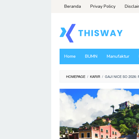
Loncat
Beranda
Privay Policy
Discla
ke
konten
Home
BUMN
Manufaktur
HOMEPAGE
/
KARIR
/
GAJI NICE SO 2026