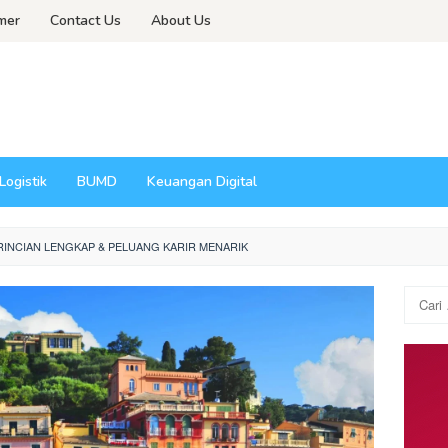
imer
Contact Us
About Us
Logistik
BUMD
Keuangan Digital
: RINCIAN LENGKAP & PELUANG KARIR MENARIK
Cari
untuk: