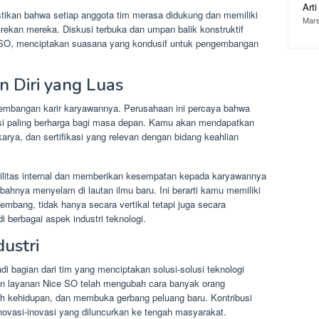
Art
stikan bahwa setiap anggota tim merasa didukung dan memiliki
Mare
rekan mereka. Diskusi terbuka dan umpan balik konstruktif
ce SO, menciptakan suasana yang kondusif untuk pengembangan
 Diri yang Luas
mbangan karir karyawannya. Perusahaan ini percaya bahwa
asi paling berharga bagi masa depan. Kamu akan mendapatkan
arya, dan sertifikasi yang relevan dengan bidang keahlian
bilitas internal dan memberikan kesempatan kepada karyawannya
ubahnya menyelam di lautan ilmu baru. Ini berarti kamu memiliki
embang, tidak hanya secara vertikal tetapi juga secara
berbagai aspek industri teknologi.
ustri
i bagian dari tim yang menciptakan solusi-solusi teknologi
n layanan Nice SO telah mengubah cara banyak orang
h kehidupan, dan membuka gerbang peluang baru. Kontribusi
novasi-inovasi yang diluncurkan ke tengah masyarakat.