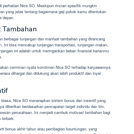
di perhatian Nice SO. Meskipun rincian spesifik mungkin
n yang jelas tentang bagaimana gaji pokok kamu ditentukan
a depan.
t Tambahan
an berbagai tunjangan dan manfaat tambahan yang dirancang
. Ini bisa mencakup tunjangan transportasi, tunjangan makan,
unjangan ini adalah untuk meringankan beban finansial harianmu
a.
pakan cerminan nyata komitmen Nice SO terhadap karyawannya.
a dihargai dan didukung akan lebih produktif dan loyal
tif
r biasa, Nice SO menerapkan sistem bonus dan insentif yang
a diberikan berdasarkan pencapaian target individu dan tim,
uksesan perusahaan. Ini menjadi cambuk motivasi tambahan bagi
terbaik.
seperti bonus akhir tahun atau pembagian keuntungan, yang