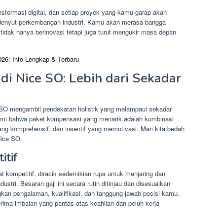
nsformasi digital, dan setiap proyek yang kamu garap akan
 denyut perkembangan industri. Kamu akan merasa bangga
tidak hanya berinovasi tetapi juga turut mengukir masa depan
2026: Info Lengkap & Terbaru
di Nice SO: Lebih dari Sekadar
 SO mengambil pendekatan holistik yang melampaui sekadar
ami bahwa paket kompensasi yang menarik adalah kombinasi
yang komprehensif, dan insentif yang memotivasi. Mari kita bedah
Nice SO.
itif
kompetitif, diracik sedemikian rupa untuk menjaring dan
ustri. Besaran gaji ini secara rutin ditinjau dan disesuaikan
kan pengalaman, kualifikasi, dan tanggung jawab posisi kamu.
a imbalan yang pantas atas keahlian dan peluh kerja