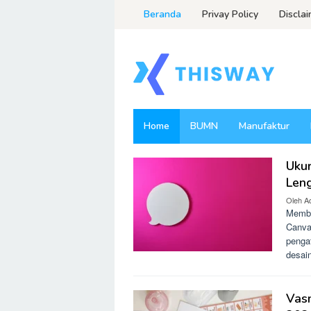
Loncat
Beranda
Privay Policy
Discla
ke
konten
Home
BUMN
Manufaktur
Uku
thisway.id
Len
Oleh
A
Membu
Canva
penga
desai
Vasn