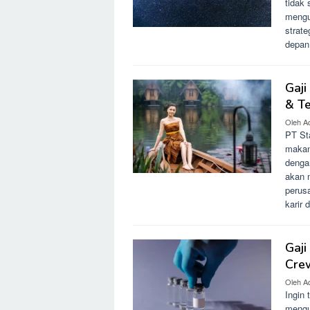
tidak
mengu
strat
depan
Gaji
& T
Oleh
A
PT Sta
makana
dengan
akan m
perus
karir 
Gaji
Cre
Oleh
A
Ingin 
mengu