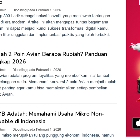
6
dmin
Diposting pada
Februari 1, 2026
p 303 hadir sebagai solusi inovatif yang menjawab tantangan
l di era modern. Artikel ini akan mengupas tuntas bagaimana
rm ini dapat menjadi kunci sukses transformasi digital kamu,
 fitur unggulan dan implementasi praktis yang telah terbukti.
iah 2 Poin Avian Berapa Rupiah? Panduan
gkap 2026
dmin
Diposting pada
Februari 1, 2026
Avian adalah program loyalitas yang memberikan nilai tambah
pelanggan setia. Memahami konversi 2 poin Avian menjadi rupiah
t penting agar kamu bisa memaksimalkan setiap pembelian
k Avian.
B Adalah: Memahami Usaha Mikro Non-
able di Indonesia
dmin
Diposting pada
Februari 1, 2026
 mikro merupakan tulang punggung ekonomi Indonesia, namun