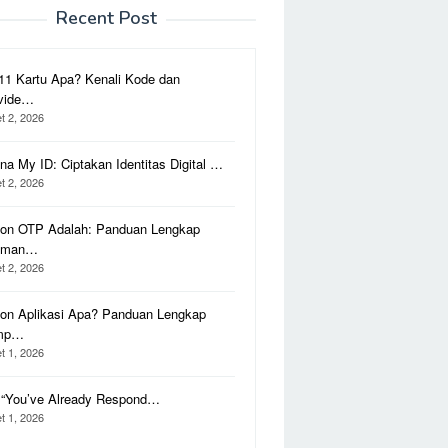
Recent Post
11 Kartu Apa? Kenali Kode dan
vide…
t 2, 2026
na My ID: Ciptakan Identitas Digital …
t 2, 2026
on OTP Adalah: Panduan Lengkap
aman…
t 2, 2026
on Aplikasi Apa? Panduan Lengkap
mp…
t 1, 2026
i “You’ve Already Respond…
t 1, 2026