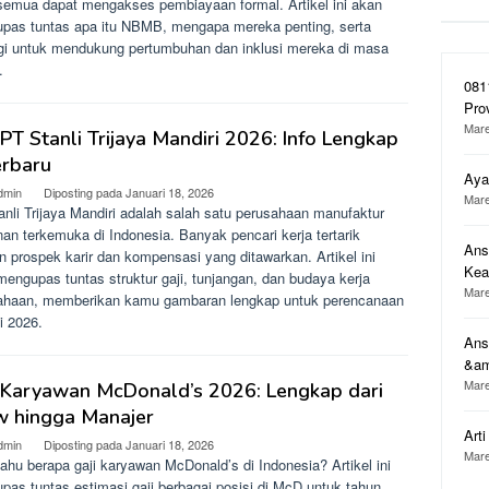
 semua dapat mengakses pembiayaan formal. Artikel ini akan
pas tuntas apa itu NBMB, mengapa mereka penting, serta
egi untuk mendukung pertumbuhan dan inklusi mereka di masa
.
081
Pro
Mare
 PT Stanli Trijaya Mandiri 2026: Info Lengkap
erbaru
Aya
dmin
Diposting pada
Januari 18, 2026
Mare
nli Trijaya Mandiri adalah salah satu perusahaan manufaktur
n terkemuka di Indonesia. Banyak pencari kerja tertarik
Ans
 prospek karir dan kompensasi yang ditawarkan. Artikel ini
Ke
engupas tuntas struktur gaji, tunjangan, dan budaya kerja
Mare
ahaan, memberikan kamu gambaran lengkap untuk perencanaan
di 2026.
Ans
&a
Mare
 Karyawan McDonald’s 2026: Lengkap dari
w hingga Manajer
Art
dmin
Diposting pada
Januari 18, 2026
Mare
tahu berapa gaji karyawan McDonald’s di Indonesia? Artikel ini
pas tuntas estimasi gaji berbagai posisi di McD untuk tahun