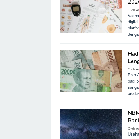
202
Oleh
A
Vasna
digita
platfo
dengan
Had
Len
Oleh
A
Poin 
bagi 
sanga
produ
NBM
Bank
Oleh
A
Usaha