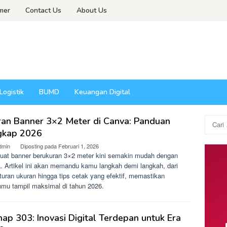
imer
Contact Us
About Us
Logistik
BUMD
Keuangan Digital
ran Banner 3×2 Meter di Canva: Panduan
Cari
untuk:
gkap 2026
dmin
Diposting pada
Februari 1, 2026
at banner berukuran 3×2 meter kini semakin mudah dengan
. Artikel ini akan memandu kamu langkah demi langkah, dari
turan ukuran hingga tips cetak yang efektif, memastikan
nmu tampil maksimal di tahun 2026.
ap 303: Inovasi Digital Terdepan untuk Era