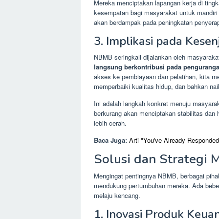
Mereka menciptakan lapangan kerja di ting
kesempatan bagi masyarakat untuk mandiri
akan berdampak pada peningkatan penyerapa
3. Implikasi pada Kesen
NBMB seringkali dijalankan oleh masyarak
langsung berkontribusi pada pengurang
akses ke pembiayaan dan pelatihan, kita 
memperbaiki kualitas hidup, dan bahkan nai
Ini adalah langkah konkret menuju masyarak
berkurang akan menciptakan stabilitas dan
lebih cerah.
Baca Juga:
Arti "You've Already Responde
Solusi dan Strateg
Mengingat pentingnya NBMB, berbagai pihak
mendukung pertumbuhan mereka. Ada beberap
melaju kencang.
1. Inovasi Produk Keua