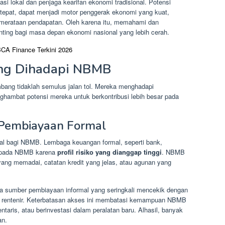
asi lokal dan penjaga kearifan ekonomi tradisional. Potensi
tepat, dapat menjadi motor penggerak ekonomi yang kuat,
merataan pendapatan. Oleh karena itu, memahami dan
ing bagi masa depan ekonomi nasional yang lebih cerah.
BCA Finance Terkini 2026
ng Dihadapi NBMB
ang tidaklah semulus jalan tol. Mereka menghadapi
hambat potensi mereka untuk berkontribusi lebih besar pada
 Pembiayaan Formal
tal bagi NBMB. Lembaga keuangan formal, seperti bank,
kepada NBMB karena
profil risiko yang dianggap tinggi
. NBMB
ang memadai, catatan kredit yang jelas, atau agunan yang
a sumber pembiayaan informal yang seringkali mencekik dengan
rti rentenir. Keterbatasan akses ini membatasi kemampuan NBMB
ris, atau berinvestasi dalam peralatan baru. Alhasil, banyak
an.