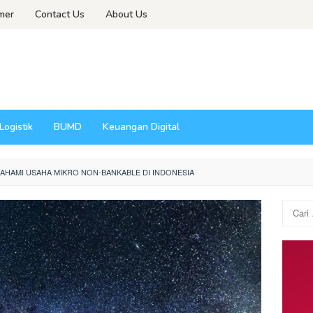
imer
Contact Us
About Us
Logistik
BUMD
Keuangan Digital
AHAMI USAHA MIKRO NON-BANKABLE DI INDONESIA
Cari
untuk: