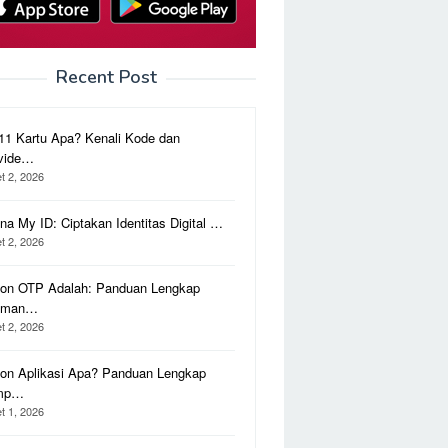
Recent Post
11 Kartu Apa? Kenali Kode dan
vide…
t 2, 2026
na My ID: Ciptakan Identitas Digital …
t 2, 2026
on OTP Adalah: Panduan Lengkap
aman…
t 2, 2026
on Aplikasi Apa? Panduan Lengkap
mp…
t 1, 2026