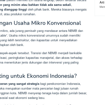
Art
n yang minim atau bahkan tidak ada sama sekali
,
Mare
ang dianggap tinggi
oleh pihak bank. Mereka biasanya mengais
cil, atau produksi rumahan.
ngan Usaha Mikro Konvensional
 mikro, ada jurang pemisah yang mendasar antara NBMB dan
kable”. Usaha mikro konvensional umumnya sudah memiliki
ang lebih terstruktur
, dan
kapasitas untuk menyediakan
tapkan oleh bank.
spek-aspek tersebut. Transisi dari NBMB menjadi bankable
sasi, peningkatan kapasitas manajerial, dan akses terhadap
rena menentukan jenis dukungan dan intervensi yang paling
ng untuk Ekonomi Indonesia?
peran yang sangat strategis
bagi perekonomian Indonesia,
reka merupakan sumber mata pencarian bagi jutaan rumah
inggiran kota. NBMB menyerap tenaga kerja dalam jumlah besar,
sosial saat ekonomi sedang lesu.