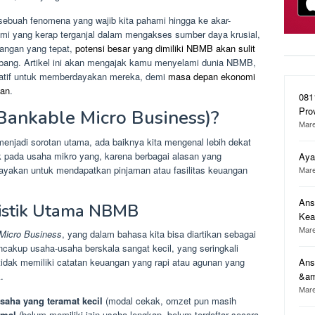
sebuah fenomena yang wajib kita pahami hingga ke akar-
mi yang kerap terganjal dalam mengakses sumber daya krusial,
tangan yang tepat,
potensi besar yang dimiliki NBMB akan sulit
bang. Artikel ini akan mengajak kamu menyelami dunia NBMB,
inovatif untuk memberdayakan mereka, demi
masa depan ekonomi
tan
.
081
Pro
ankable Micro Business)?
Mare
jadi sorotan utama, ada baiknya kita mengenal lebih dekat
k pada usaha mikro yang, karena berbagai alasan yang
Aya
layakan untuk mendapatkan pinjaman atau fasilitas keuangan
Mare
Ans
eristik Utama NBMB
Ke
Mare
Micro Business
, yang dalam bahasa kita bisa diartikan sebagai
encakup usaha-usaha berskala sangat kecil, yang seringkali
Ans
tidak memiliki catatan keuangan yang rapi atau agunan yang
&a
.
Mare
usaha yang teramat kecil
(modal cekak, omzet pun masih
rmal
(belum memiliki izin usaha lengkap, belum terdaftar secara