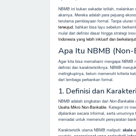
NBMB ini bukan sekadar istilah, melainkan 
akarnya. Mereka adalah para pejuang ekono
terutama pembiayaan formal. Tanpa uluran 
terwujud
, bahkan bisa layu sebelum berkem
mulai dari definisi dasar hingga strategi 
Indonesia yang lebih inklusif dan berkelanju
Apa Itu NBMB (Non-B
Agar kita bisa memahami mengapa NBMB men
definisi dan karakteristiknya. NBMB meruju
melingkupinya, belum memenuhi kriteria ke
dari lembaga perbankan formal.
1. Definisi dan Karakt
NBMB adalah singkatan dari
Non-Bankable 
Usaha Mikro Non-Bankable
. Kategori ini m
dijalankan secara informal, serta umumnya 
memadai untuk memenuhi persyaratan bank
Karakteristik utama NBMB meliputi:
skala 
rendah),
operasional yang seringkali info