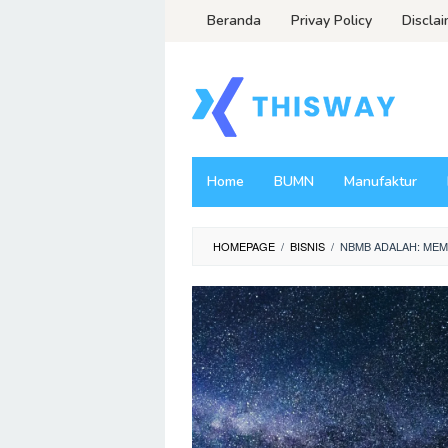
Loncat
Beranda
Privay Policy
Discla
ke
konten
Home
BUMN
Manufaktur
HOMEPAGE
/
BISNIS
/
NBMB ADALAH: MEM