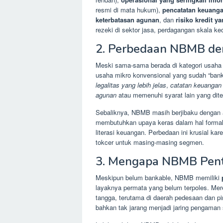
resmi di mata hukum),
pencatatan keuanga
keterbatasan agunan
, dan
risiko kredit y
rezeki di sektor jasa, perdagangan skala ke
2. Perbedaan NBMB de
Meski sama-sama berada di kategori usaha
usaha mikro konvensional yang sudah “ban
legalitas yang lebih jelas
,
catatan keuangan y
agunan
atau memenuhi syarat lain yang dite
Sebaliknya, NBMB masih berjibaku dengan a
membutuhkan upaya keras dalam hal formali
literasi keuangan. Perbedaan ini krusial ka
tokcer untuk masing-masing segmen.
3. Mengapa NBMB Penti
Meskipun belum bankable, NBMB memiliki
layaknya permata yang belum terpoles. Me
tangga, terutama di daerah pedesaan dan p
bahkan tak jarang menjadi jaring pengaman 