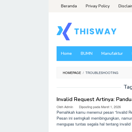
Loncat
Beranda
Privay Policy
Discla
ke
konten
Home
BUMN
Manufaktur
HOMEPAGE
/
TROUBLESHOOTING
Ta
Invalid Request Artinya: Pandu
Oleh
Admin
Diposting pada
Maret 1, 2026
Pernahkah kamu menemui pesan “Invalid Req
Pesan ini seringkali membingungkan, namun m
mengupas tuntas segala hal tentang invalid 