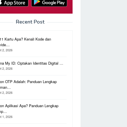
Recent Post
11 Kartu Apa? Kenali Kode dan
vide…
t 2, 2026
na My ID: Ciptakan Identitas Digital …
t 2, 2026
on OTP Adalah: Panduan Lengkap
aman…
t 2, 2026
on Aplikasi Apa? Panduan Lengkap
mp…
t 1, 2026