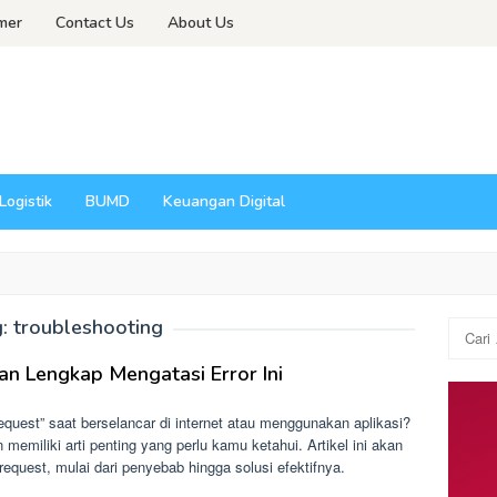
imer
Contact Us
About Us
Logistik
BUMD
Keuangan Digital
g:
troubleshooting
Cari
untuk:
an Lengkap Mengatasi Error Ini
uest” saat berselancar di internet atau menggunakan aplikasi?
emiliki arti penting yang perlu kamu ketahui. Artikel ini akan
request, mulai dari penyebab hingga solusi efektifnya.