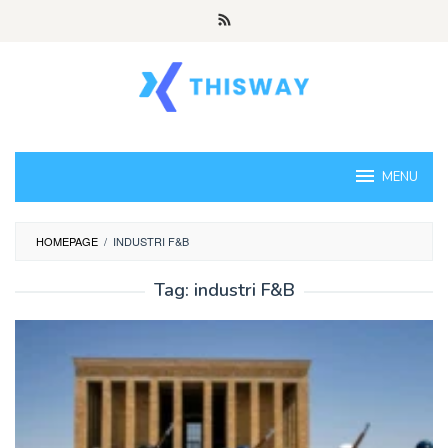
Loncat
ke
konten
MENU
HOMEPAGE
/
INDUSTRI F&B
Tag:
industri F&B