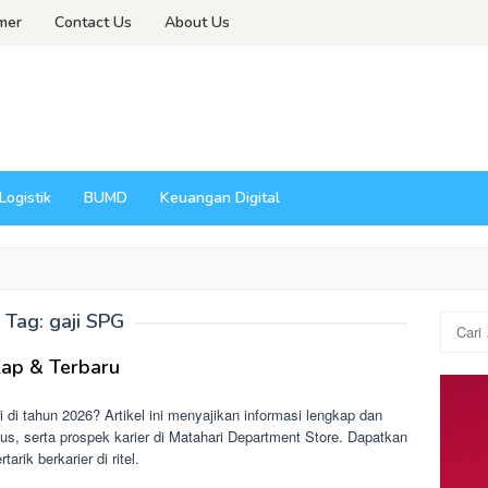
imer
Contact Us
About Us
Logistik
BUMD
Keuangan Digital
Tag:
gaji SPG
Cari
untuk:
kap & Terbaru
di tahun 2026? Artikel ini menyajikan informasi lengkap dan
us, serta prospek karier di Matahari Department Store. Dapatkan
ik berkarier di ritel.