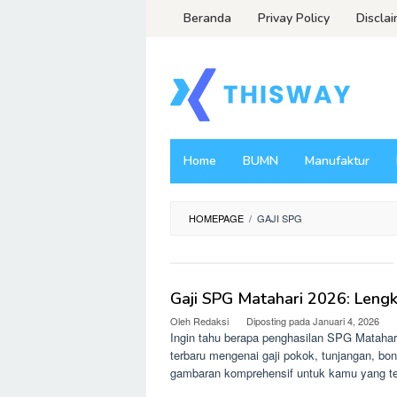
Loncat
Beranda
Privay Policy
Discla
ke
konten
Home
BUMN
Manufaktur
HOMEPAGE
/
GAJI SPG
Gaji SPG Matahari 2026: Leng
Oleh
Redaksi
Diposting pada
Januari 4, 2026
Ingin tahu berapa penghasilan SPG Matahari 
terbaru mengenai gaji pokok, tunjangan, bon
gambaran komprehensif untuk kamu yang tertar