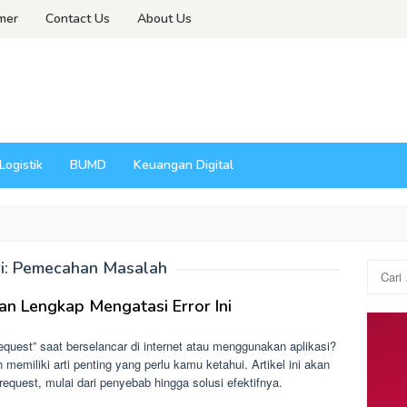
imer
Contact Us
About Us
Logistik
BUMD
Keuangan Digital
i:
Pemecahan Masalah
Cari
untuk:
an Lengkap Mengatasi Error Ini
uest” saat berselancar di internet atau menggunakan aplikasi?
emiliki arti penting yang perlu kamu ketahui. Artikel ini akan
request, mulai dari penyebab hingga solusi efektifnya.