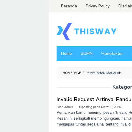
Loncat
Beranda
Privay Policy
Discla
ke
konten
Home
BUMN
Manufaktur
HOMEPAGE
/
PEMECAHAN MASALAH
Kategor
Invalid Request Artinya: Pandu
Oleh
Admin
Diposting pada
Maret 1, 2026
Pernahkah kamu menemui pesan “Invalid Req
Pesan ini seringkali membingungkan, namun m
mengupas tuntas segala hal tentang invalid 